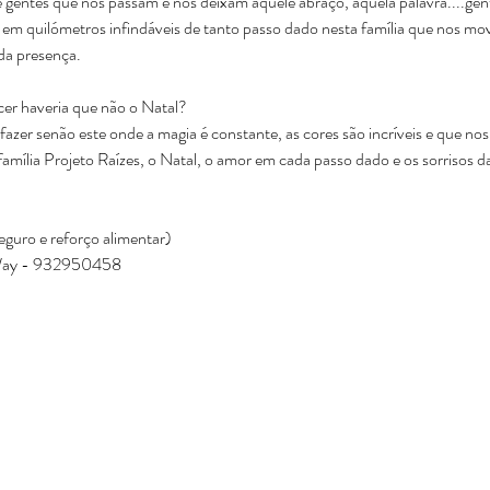
e gentes que nos passam e nos deixam aquele abraço, aquela palavra....g
m quilómetros infindáveis de tanto passo dado nesta família que nos move
a presença.  
cer haveria que não o Natal? 
 fazer senão este onde a magia é constante, as cores são incríveis e que no
família Projeto Raízes, o Natal, o amor em cada passo dado e os sorrisos 
eguro e reforço alimentar)
Way - 932950458