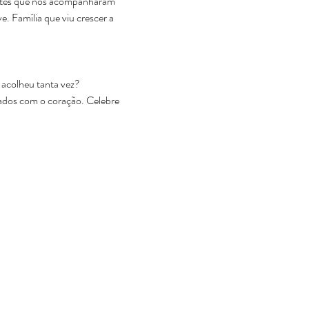
entes que nos acompanharam 
. Família que viu crescer a 
s acolheu tanta vez?
dados com o coração. Celebre 