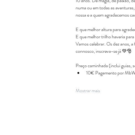
10 anos. De magia, de paixão, d
numa ou em todas as aventuras, e
nossa e a quem agradecemos cad
E que melhor altura para agrade
E que melhor trilho haveria para
Vamos celebrar. Os dez anos, a 
connosco, inscreva-se já 💚🎅
Preço caminhada (inclui guias, s
 10€ Pagamento por Mb
Mostrar mais