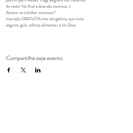
pelo Projeto Raízes. Traga alegria e nós tratamos 
do resto! No final a diversão continua :)

Atreve-se a brilhar connosco?
Inscrição GRATUITA mas obrigatória, que inclui 
seguros, guia, reforço alimentar, e kit Glow.
Compartilhe esse evento
PROJETO RAÍZES
NEWSLETTER by
raizes.basto@gmail.com