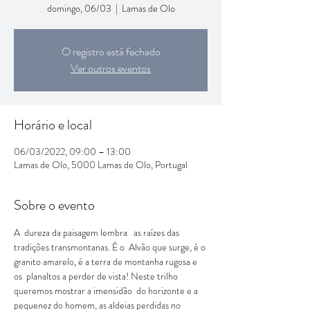
domingo, 06/03
  |  
Lamas de Olo
O registro está fechado
Ver outros eventos
Horário e local
06/03/2022, 09:00 – 13:00
Lamas de Olo, 5000 Lamas de Olo, Portugal
Sobre o evento
A  dureza da paisagem lembra   as raízes das 
tradições transmontanas. É o  Alvão que surge, é o 
granito amarelo, é a terra de montanha rugosa e 
os  planaltos a perder de vista! Neste trilho 
queremos mostrar a imensidão  do horizonte e a 
pequenez do homem, as aldeias perdidas no 