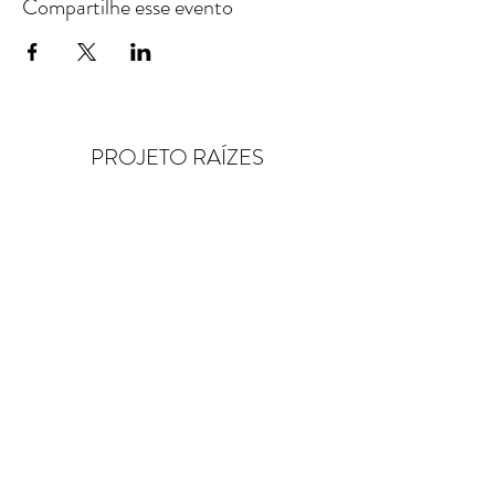
Compartilhe esse evento
PROJETO RAÍZES
NEWSLETTER by
raizes.basto@gmail.com
Quer receber as nossas notícias em
primeira mão? Deixe o seu email!
Enviar