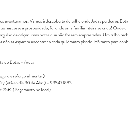
nos aventuramos. Vamos à descoberta do trilho onde Judas perdeu as Bot
e nascesse a prosperidade, foi onde uma família inteira se criou! Onde
o orgulho de calçar umas botas que não fossem emprestadas. Um trilho rech
que não se esperam encontrar a cada quilómetro pisado. Há tanto para conh
ta do Botas - Arosa
eguro e reforço alimentar)
 (até ao dia 30 de Abril) - 935471883
): 25€  (Pagamento no local)